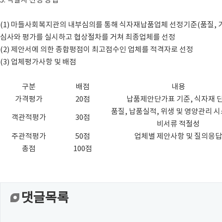
5. 낙찰자 선정 방법
(1) 마들사회복지관의 내부심의를 통해 식자재납품업체 선정기준(품질, 가
심사와 평가를 실시하고 협상절차를 거쳐 최종업체를 선정
(2) 제안서에 의한 종합평점이 최고점수인 업체를 적격자로 선정
(3) 업체평가사항 및 배점
구분
배점
내용
가격평가
20점
납품제안단가표 기준, 식자재 
품질, 납품실적, 위생 및 영양관리 시
객관적평가
30점
비서류 적절성
주관적평가
50점
업체별 제안사항 및 질의응답
총점
100점
댓글목록