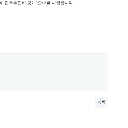
여
‘
업무추진비 공개
’
준수를 시행합니다
.
목록