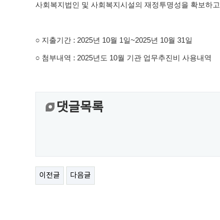
사회복지법인 및 사회복지시설의 재정투명성을 확보하고 
○
지출기간
: 2025
년
10
월
1
일
~2025
년 10월
31
일
○
첨부내역
: 2025
년도
10
월 기관 업무추진비 사용내역
댓글목록
이전글
다음글