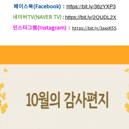
https://bit.ly/36zYXP3
페이스북(Facebook)
:
네이버TV(NAVER TV)
:
https://bit.ly/2QUDL2X
인스타그램(Instagram)
:
https://bit.ly/3axxK5S