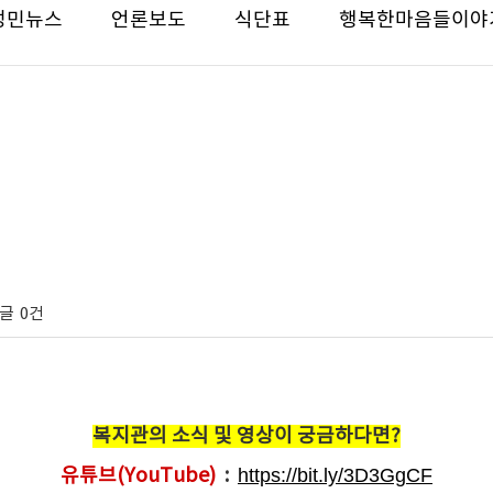
성민뉴스
언론보도
식단표
행복한마음들이야
글
0건
복지관의 소식 및 영상이 궁금하다면?
유튜브(YouTube)
:
https://bit.ly/3D3GgCF