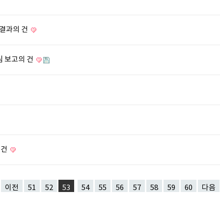
류결과의 건
림 보고의 건
 건
이전
51
52
53
54
55
56
57
58
59
60
다음