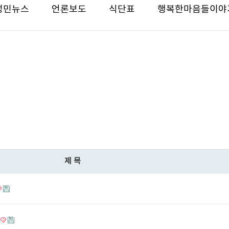
성민뉴스
언론보도
식단표
행복한마음들이야
제목