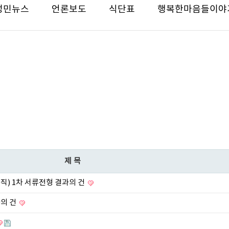
성민뉴스
언론보도
식단표
행복한마음들이야
제목
력직) 1차 서류전형 결과의 건
과의 건